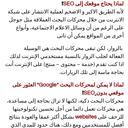
لماذا يحتاج موقعك إلى SEO
❗
لأنه الطريق الاكبر و الاضخم لعملية الانتشار على شبكة
الانترنت من خلال محركات البحث العملاقة مثل جوجل
على الرغم من أن وسائل الاعلام الاجتماعية، وأنواع
أخرى من المواقع يمكن أن تاتى
بالزوار، لكن تبقى محركات البحث هي الوسيلة
الفعالة لجلب الزوار بالنسبة مستخدمي الإنترنت لذلك
اذا كنت تقدم (خدمة – محتوى – منتج) على الإنترنت أنت
بحاجة ماسة إلى تلك الزيارات.
لماذا لا يمكن لمحركات البحث ”Google” العثور على
موقعي بدون ٍSEO
❗
المقصود بالسيو
محركات البحث ذكية، لكنها لا تزال بحاجة إلى مساعدة،
هي محركات تعمل دائما من أجل تحسين تكنولوجيتها
للزحف على
websites
بشكل أكثر عمقا والعودة بنتائج
أفضل للمستخدمين ومع ذلك، هناك حدود للمدى الذي