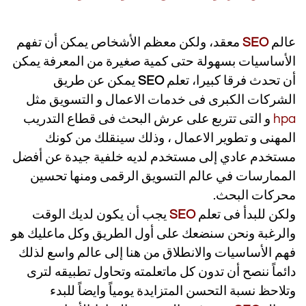
المقصود بالسيو
عالم
SEO
معقد، ولكن معظم الأشخاص يمكن أن تفهم
الأساسيات بسهولة حتى كمية صغيرة من المعرفة يمكن
أن تحدث فرقا كبيرا، تعلم
SEO
يمكن عن طريق
الشركات الكبرى فى خدمات الاعمال و التسويق مثل
hpa
و التى تتربع على عرش البحث فى قطاع التدريب
المهنى و تطوير الاعمال ، وذلك سينقلك من كونك
مستخدم عادي إلى مستخدم لديه خلفية جيدة عن أفضل
الممارسات في عالم التسويق الرقمى ومنها تحسين
محركات البحث.
ولكن للبدأ فى تعلم
SEO
يجب أن يكون لديك الوقت
والرغبة ونحن سنضعك على أول الطريق وكل ماعليك هو
فهم الأساسيات والانطلاق من هنا إلى عالم واسع لذلك
دائماً ننصح أن تدون كل ماتعلمته وتحاول تطبيقه لترى
وتلاحظ نسبة التحسن المتزايدة يومياً
وايضاً للبدء