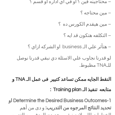
– محتاجينه فين ؟ او في اي اداره او قسم ؟
– مين محتاجه ؟
– مين هيقدم الكورس ده ؟
– التكلفه هتكون قد ايه ؟
– هتأثر علي الـ business او الشركه ازاي ؟
لو قدرنا نجاوب علي الاسئلة دي نبقي قدرنا نوصل
للـTNA مظبوط.
النقط الجايه ممكن تساعد كتيير فى عمل الـ
TNA
و
متابعه تنفيذ الـ
Training plan
:
Determine the Desired Business Outcomes-1 او
تحديد النتائج المرجوه من التدريب:
و دى من أهم