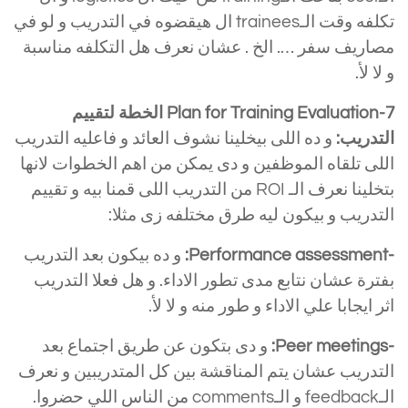
تكلفه وقت الـtrainees ال هيقضوه في التدريب و لو في
مصاريف سفر …. الخ . عشان نعرف هل التكلفه مناسبة
و لا لأ.
Plan for Training Evaluation-7 الخطة لتقييم
التدريب:
و ده اللى بيخلينا نشوف العائد و فاعليه التدريب
اللى تلقاه الموظفين و دى يمكن من اهم الخطوات لانها
بتخلينا نعرف الـ ROI من التدريب اللى قمنا بيه و تقييم
التدريب و بيكون ليه طرق مختلفه زى مثلا:
-Performance assessment:
و ده بيكون بعد التدريب
بفترة عشان نتابع مدى تطور الاداء. و هل فعلا التدريب
اثر ايجابا علي الاداء و طور منه و لا لأ.
-Peer meetings:
و دى بتكون عن طريق اجتماع بعد
التدريب عشان يتم المناقشة بين كل المتدريبين و نعرف
الـfeedback و الـcomments من الناس اللي حضروا.