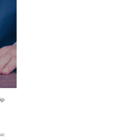
ip
sic