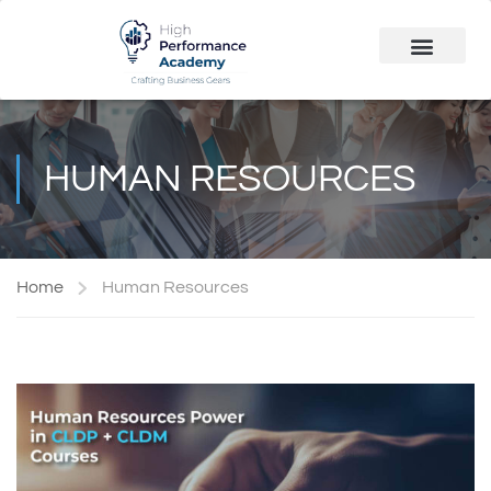
Public Course
Customized Solutions
HUMAN RESOURCES
Home
Human Resources