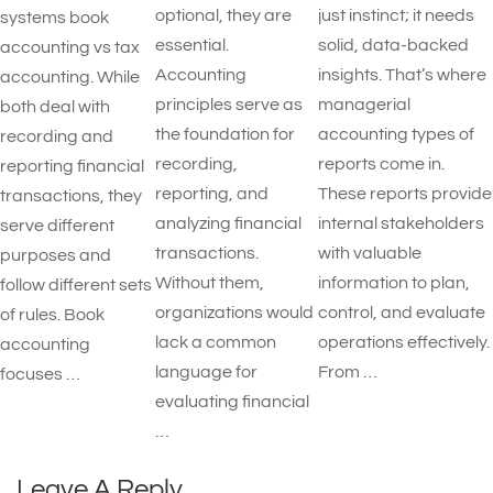
optional, they are
just instinct; it needs
systems book
essential.
solid, data-backed
accounting vs tax
Accounting
insights. That’s where
accounting. While
principles serve as
managerial
both deal with
the foundation for
accounting types of
recording and
recording,
reports​ come in.
reporting financial
reporting, and
These reports provide
transactions, they
analyzing financial
internal stakeholders
serve different
transactions.
with valuable
purposes and
Without them,
information to plan,
follow different sets
organizations would
control, and evaluate
of rules. Book
lack a common
operations effectively.
accounting
language for
From …
focuses …
evaluating financial
…
Leave A Reply