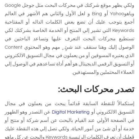
ولكي يظهر موقع شركتك في محركات البحث مثل جوجل Google
وياهوYahoo أو Bing و لعل الأول والثاني هم الأشهر في العالم
أجمع يتوجب عليك أن تضع بعض الكلمات الداله أو المفتاحية
Keywords التي تشير إلي المنتج أو الخدمة الخاصة بشركتك لكي
تستطيع محركات البحث التعرف عليها وتساعد الباحثين في
الوصول إليك وهنا سنقف عند شئٍ ٍ مهم وهو المحتوي Content
الذي يعتبره المسوقين أو من يعملون في مجال التسويق الالكتروني
أو التسويق الرقمي الديجيتال هو أهم أداة تساعدهم في الوصول إلي
العملاء المحتملين والمستهدفين.
تصدر محركات البحث:
إستكمالاً للنقطة السابقة فَدائماً يبحث من يعملون في مجال
التسويق الالكتروني أو
Digital Marketing
عن التصدر وهو الظهور
في الصفحة الأولي عند القيام بالبحث عن أسم شركة أو منتج أو
خدمة أو أي شئ من أمور الحياة، ولكي تصل إلي هذه النقطة عليك
فَعليك أن تعرف الكلمات الرئيسية Keywords والبحث عن كل ماهو