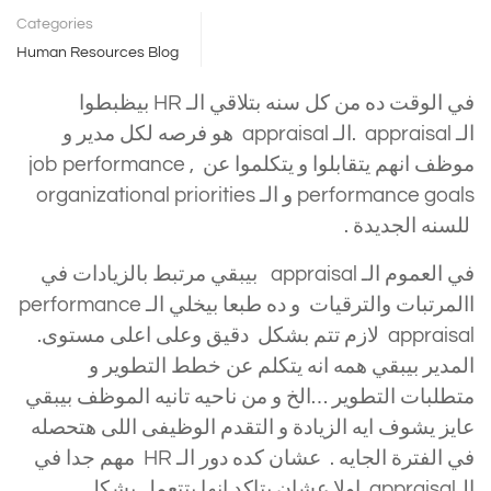
Categories
Human Resources Blog
في الوقت ده من كل سنه بتلاقي الـ HR بيظبطوا
الـ appraisal .الـ appraisal هو فرصه لكل مدير و
موظف انهم يتقابلوا و يتكلموا عن job performance ,
performance goals و الـ organizational priorities
للسنه الجديدة .
في العموم الـ appraisal بيبقي مرتبط بالزيادات في
االمرتبات والترقيات و ده طبعا بيخلي الـ
performance
appraisal
لازم تتم بشكل دقيق وعلى اعلى مستوى.
المدير بيبقي همه انه يتكلم عن خطط التطوير و
متطلبات التطوير …الخ و من ناحيه تانيه الموظف بيبقي
عايز يشوف ايه الزيادة و التقدم الوظيفى اللى هتحصله
في الفترة الجايه . عشان كده دور الـ HR مهم جدا في
الـappraisal اولا عشان يتاكد انها بتتعمل بشكل