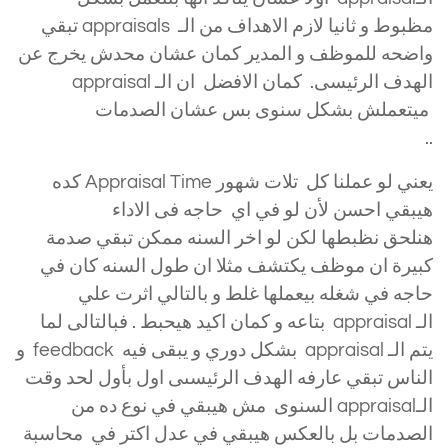
مظبوط و ثانيا لازم الاهداف من الـ appraisals تبقي
واضحه للموظف و المدير كمان عشان محدش يخرج عن
الهدف الرئيسى. كمان الافضل ان الـ appraisal
ميتعملش بشكل سنوى بس عشان الصدمات
Appraisal Time
..
يعني لو عملنا كل تلات شهور Appraisal Time كده
هيبقي احسن لأن لو في اي حاجه فى الاداء
هنلحق نظبطها لكن لو اخر السنه ممكن تبقي صدمة
كبيرة ان موظف يكتشف مثلا ان طول السنه كان في
حاجه في شغله بيعملها غلط و بالتالي اثرت علي
الـ appraisal بتاعه و كمان اكيد هيحبط . فبالتالى لما
يتم الـ appraisal بشكل دوري و يبقى فيه feedback و
الناس تبقي عارفه الهدف الرئيسىى اول بأول لحد وقت
الـappraisal السنوى مش هيبقي في نوع ده من
الصدمات بل بالعكس هيبقي في عدل اكتر في محاسبة