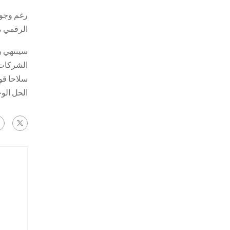
الرقمي م
سينتهي ب
الشركات 
سلاحا قو
الحل الو