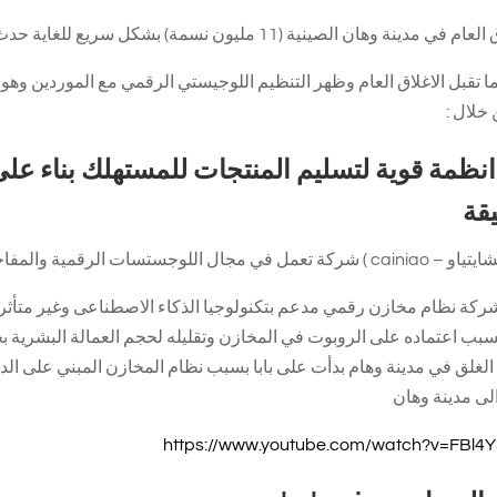
 وهان الصينية (11 مليون نسمة) بشكل سريع للغاية حدث فراغ على رفوف المتاجر الكبرى stock-out
 تقبل الاغلاق العام وظهر التنظيم اللوجيستي الرقمي مع الموردين وهو
خلال :
نظمة قوية لتسليم المنتجات للمستهلك بناء على
تسات الرقمية والمفاجأة أنها تابعة لشركة علي بابا – alibaba
شركة نظام مخازن رقمي مدعم بتكنولوجيا الذكاء الاصطناعى وغير متأثر
الغلق في مدينة وهام بدأت على بابا بسبب نظام المخازن المبني على الد
الى مدينة وهان
https://www.youtube.com/watch?v=FBl4