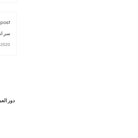
 post
سر انشاء 7 مخازن استرا
 2020
دور العم