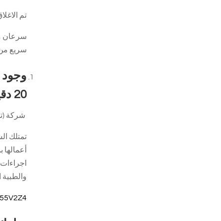
تم الاغلاق العام في مدينة
سرعان ما
سريع من 
وجود ا
20 دقيقة
شركة (تشايتياو – cainiao ) شركة تعمل في مجال اللوجس
تمتلك ال
اجراءات 
والطبية 
Y55V2Z4