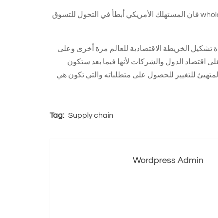
رغم وجود أمازون – و ول مارت – Walmart التي استحوذت مؤخرا على whole foods فان المستهلك الأمريكي أبطأ في التحول للتسوق
دة تشكيل الخريطة الاقتصادية للعالم مرة أخرى وعلى
ى اقتصاد الدول والشركات لأنها فيما بعد ستكون
متهيئ للتغيير للحصول على متطلباته والتي تكون هي
Tag:
Supply chain
Wordpress Admin