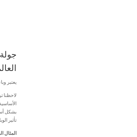
جولة 
العال
يعتبر وباء covid-19 ناقوس الخطر على الأقتصاد الأمريكي في حين أنه يثبت مدى سيطرة الاقتصاد الصيني على ا
لاحظنا ت
الأساسية
بشكل أسر
تأثير الو
المثال ال