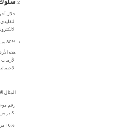
سلوك 
الالكترون
80% من الصفقات الالكترونية تمت عبر الهواتف الذكية .COVID-19 والخدمات اللوجيستية الرقمية
الأزمات م
الاحصائيات
المثال ال
بكثير من
16% من اجمالي المبيعات في الولايات المتحدة في صناعة التجزئة تمت الكترونيا (وصلت الصين لهذه النسبة في 2016)