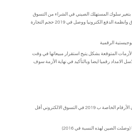
لال أخر خمس سنوات قامت مجموعة alibaba, JD.com, Meituan Dianping بتغير سلوك المستهلك الصيني في الشراء من التسوق
التقليدي الى التسوق عبر الانترنت والهواتف الذكية بدعم التطبيقات وطرق التسوق وانظمة الدفع الكترونيا ووصل في 2019 حجم التجارة
للتعامل مع الأزمات المتوقعة بشكل يتيح استقرار مبيعاتها في وقت
سل الامداد رقميا ايضا وبالتأكيد في نهاية الأزمة سوف
رفم موجود شركات عملاقة تدعم التسوق الألكتروني مثل أمازون- amazon فان الأرقام الخاصة ب 2019 في التسوق الالكتروني أقل