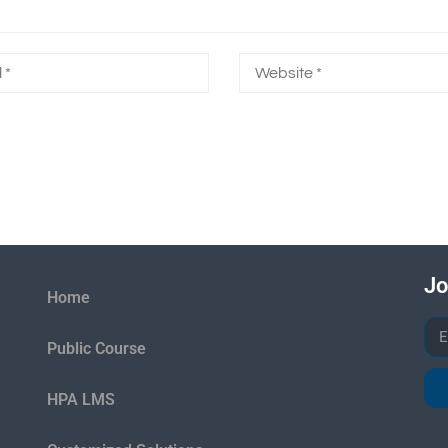
Jo
Home
Public Course
HPA LMS