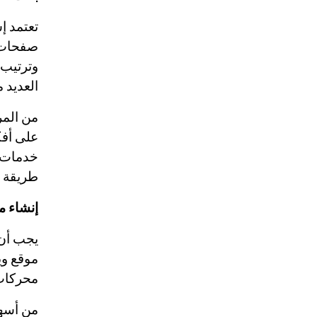
تعتمد إ
صفحات
وترتيب 
العديد 
من المر
على أفك
خدمات ا
طريقة ل
إنشاء م
يجب أن 
موقع وي
محركات 
من أسهل