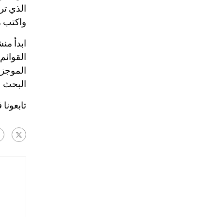
الذي تر
واكتب م
ابدأ من
القوائم
الموجزة
البحث 
تابعونا