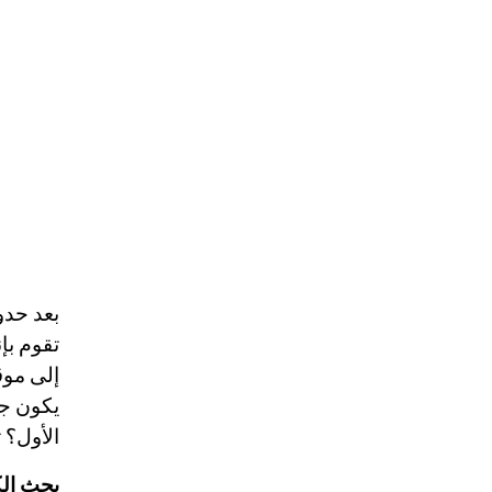
تقوم بإ
إلى موق
يكون جي
الأول؟ 
بحث الك