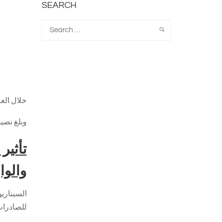
SEARCH
خلال العام التجاري 2018/2019بلغت نسبة مساه
وبلغ نصيب الصادرات الصناعية 57 %
تأثير
والوا
السيناريو
للصادرات 