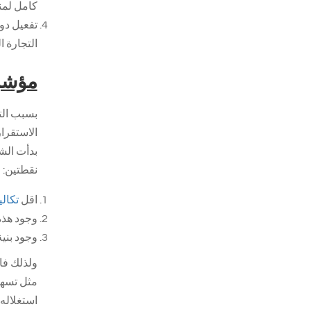
كامل لمن
تفعيل دو
التجارة ال
مؤشر 
بسبب الت
الاستقرا
بدأت الش
نقطتين:
اقل
تكال
وجود هذه
وجود بني
ولذلك فا
مثل تسهي
استغلاله