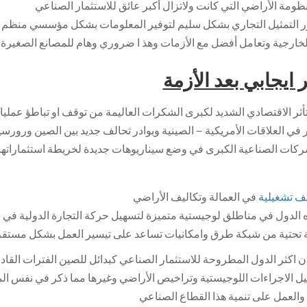
ظومة الأراضي التي كانت ولاتزال أكبر عائق للاستثمار الصناعي
ر التمثيل التجاري بشكل سليم لتوفير المعلومات بشكل مؤسسي منظم يك
خارجية وتعامل أفضل مع الأزمات وهذ ا ضروري وهام للمصانع الصغيرة التي تمثل ما يزيد عن 
ايجابي بعد الأزمة
أثر الاقتصادي الشديد لكبرى الشكرات العاليمة من توقف او تباطؤ عمليات
ر في العلاقات الأمريكية – الصينية وبوادر تحالف جديد بين الصين ورورس
ركات الصناعية الكبرى في وضع سيناريوهات جديدة لخريطة استثماراتها وا
يف تشغيلية
في العمالة وتكاليف الأراضي
 الدول في مناطلق لوجيستية متميزة لتسهيل حركة التجارة الدولية في ع
ة تحتية من شبكة طرق وامكانيات تساعد على تيسير العمل بشكل مستقر
ن اكثر الدول المطروحة للاستثمار الصناعي كبدائل للصين الفترات الق
ل الاجراءات اللوجيستية وتراخيص الأراضي وغيرها مما ذكر في نفس الم
 والعمل على تنمية هذا القطاع الصناعي