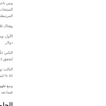
ومن ناحي
المنتجات 
المرتبطة 
وهناك ثل
دولار.
لتحقق 42.3 مليار جنيه .
30 % لتسجل 34.8 مليار دولار،
ومع ظهور 
فيما بعد 
الحلو