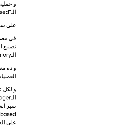
الـ“Situational based” اللي قائم عليه الـSupply chain.
على سبي
تصنيع ا
الـInventory و الـ
و ده مع
العمليا
و لكل ع
على الح