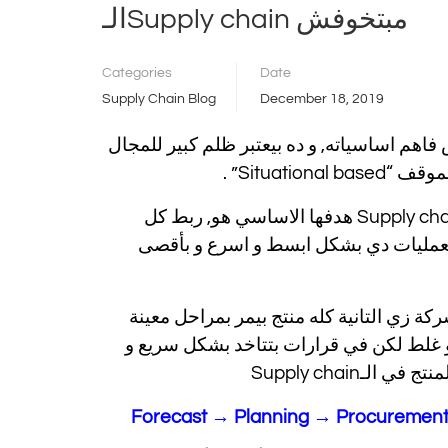
الـSupply chain مبتخوفش
Categories
Date
Supply Chain Blog
December 18, 2019
أي شخص مش فاهم اساسياته, و ده بيعتبر ظلم كبير للمجال
Situat” .
يعني ايه “Situational based” خلينا نبدأ من الاول ايه هو هدف الـSupply chain هدفها الاساسي هو, ربط كل
 العمليات دي بشكل ابسط و اسرع و بأقصى
 زي التاني ولا شركة زي التانية كله منتج بيمر بمراحل معينة
غلط لكن في قرارات بتتاخد بشكل سريع و
ـSupply chain
Forecast
→
Planning
→ Procurement 