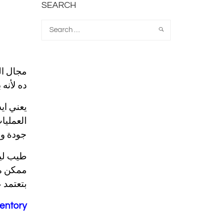
SEARCH
ده لأنه ب
العمليا
جودة و 
ممكن من
بتعتمد عل
entory