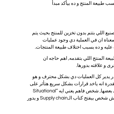
Inv بتتم اكثر من مرة في الـSupply chain على حسب طبيعة المنتج و ده بيأكد مبدأ
طلق على عمليات التصنيع اللي بتتم بدون تخزين للمنتج بحيث يتم
معناة ان في العملية دي وجود عمليات
 عليه و ده بسبب اختلاف طبيعة المنتجات.
عة المنتج اللي بتقدمه, اهم حاجه ان
رى و علاقته بدورها.
يقدر يدير كل العمليات دي بشكل محترف و هو
ضر” عنده القدرة انه ياخد قرارات بشكل سريع هتأثر على
سير العمل كله لأنه رابط كل العمليات دي ببعض و عارف تأثيرها على بعضها, شخص فاهم يعني ايه “Situational
based” و قادر يحلل الموقف اللي هو فيه و اخد قرار على اساسه, مش شخص بيفتح كتاب الـSupply chain و يدور