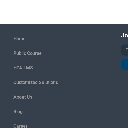
Jo
Home
Public Course
HPA LMS
Customized Solutions
About Us
Blog
Career