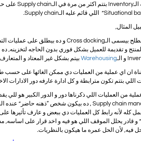
و عملية الـentory
ل المثال,
في مصطلح بيسمى الـCross docking و ده بي
لمنتج و تقديمة للعميل بشكل فوري بدون الحاجه لتخزينه, ده 
Warehousing
بيتم بشكل غير المعتاد و المتعارف
ناة ان اي عملية من العمليات دي ممكن الغائها على حسب طبي
ت اللي بتتم تكون مترابطة و كل ادارة عارفه دور الادارات الاخ
ملية من العمليات اللي ذكرناها دور و الدور الكبير هو للي 
الـSupply chain manager , ده بيكون شخص “ذهنه حا
ل فيه, لأن الحل عمره ما هيكون بالنظريات.