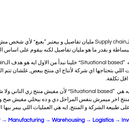
مجال الـSupply chain مليان تفاصيل و بيعتبر “بعبع” ل
بساطة و بقدر ما هو مليان تفاصيل لكنه بيقوم على اساس الموقف “ional based
ت اللي بتحتاجها اي شركة لأنتاج اي منتج ببعض, علشان تتم
اقل تكلفة.
طيب ليه هي “Situational based” لأن مفيش منتج
تج اخر ميمرش بنفس المراحل دي و ده بيخلي مفيش صح و 
ى طبيعة الشركة و المنتج, ايه هي العمليات اللي بيمر بيها المنتج في ال
→ Manufacturing → Warehousing → Logistics → Inv