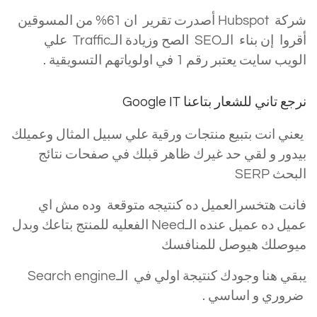
شركة Hubspot أصدرت تقرير ان 61% من المسوقين
أقروا إن بناء الـSEO الصح وزيادة الـTraffic علي
الويب سايت يعتبر رقم 1 في اولوياتهم التسويقية .
نرجع تاني للشعار بتاعنا Google IT
يعني انت بتبيع منتجات ورقية علي سبيل المثال وعميلك
بيدور و لقي حد غيرك ظاهر قبلك في صفحات نتائج
البحث SERP
فانت هتخسرالعميل ده كنتيجه متوقعة وده مش اي
عميل ده عميل عنده الـNeed الفعليه للمنتج بتاعك وبدل
ميوصلك هيوصل للمنافسك
يبقي هنا وجودك كنتيجة اولي في الـSearch engine
ضروري و اساسي .