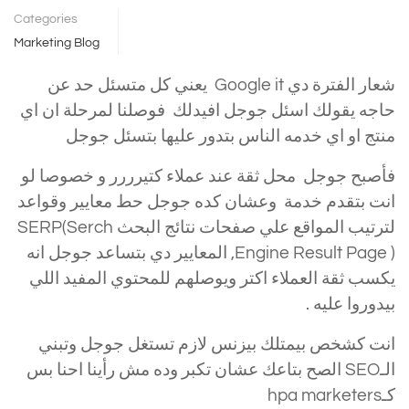
Categories
Marketing Blog
شعار الفترة دي Google it يعني كل متسئل حد عن
حاجه يقولك اسئل جوجل افيدلك فوصلنا لمرحلة ان اي
منتج او اي خدمه الناس بتدور عليها بتسئل جوجل
فأصبح جوجل محل ثقة عند عملاء كتيرررر و خصوصا لو
انت بتقدم خدمة وعشان كده جوجل حط معايير وقواعد
لترتيب المواقع علي صفحات نتائج البحث SERP(Serch
Engine Result Page ), المعايير دي بتساعد جوجل انه
يكسب ثقة العملاء اكتر ويوصلهم للمحتوي المفيد اللي
بيدوروا عليه .
انت كشخص بيمتلك بيزنس لازم تستغل جوجل وتبني
الـSEO الصح بتاعك عشان تكبر وده مش رأينا احنا بس
كـhpa marketers