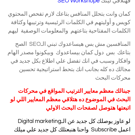
فهتلاقي لينك
SEO Workshope
كمان وانت بتحلل المنافس بتاعك لازم تفحص المحتوي
كويس و أوليتهم في الكلمات الرئيسية وترتيبها وكثافة
الكلمات المفتاحية بتاعتهم والمعلومات الوصفية ليهم
المنافسين مش بس هيساعدوك تبني الـSEO الصح
بتاعك بس دول كمان بيساعدوك وبيكونوا مصدر الهام
وافكار وسبب في انك تفضل علي اطلاع بكل جديد في
مجالك ده كله بجانب انك بتحط استراتيجية تحسين
محركات البحث
جبنالك معظم معايير الترتيب
المواقع
في محركات
البحث في الموضوع ده هتلاقي معظم المعايير اللي لو
اتبعتها هتوصل لصفحات البحث الاولي
لو عاوز يوصلك كل جديد عن الـDigital marketing
اعمل Subscribe واحنا هنبعتلك كل جديد علي ميلك