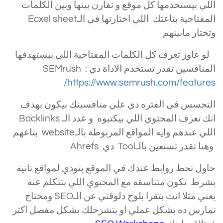
اللي بيستخدمها كل موقع و تقارن بينها وبين الكلمات
المفتاحية بتاعتك اللي اختارتها في الـEcxel sheet
وتختار مابينهم
لو عاوز تعرف كل الكلمات المفتاحية اللي بيستهدفها
المنافسين تقدر تستخدم الاداة دي SEMrush :
https://www.semrush.com/features/
التجسس في الفتره دي علي منافسينك بيكون بهدف
انك تعرف المحتوي اللي بيكتبوه و عدد الـ Backlinks
اللي عندهم وايه المواقع المربوطة بالـwebsite بتاعهم
وهنا تقدر تستعين بالـTool دي Ahrefs
حاول تحط روابط عندك في الموقع بتودي لمواقع تانية
بشرط تكون متناسقه مع المحتوي اللي بتتكلم عنه
يعني مثلا انت بتقرا بلوج دلوقتي عن الـSEO ومحتاج
تمارس ده بشكل عملي او يتشرحلك بشكل مفصل اكتر