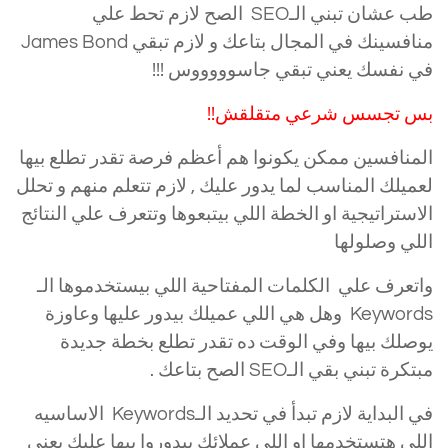
طب عشان تبني الـSEO الصح لازم تحط علي
منافسينك في المجال بتاعك و لازم تبقي James Bond
في نفسك يعني تبقي جاسوووووس !!!
بس تجسس شرعي متقلقش!!
المنافسين ممكن يكونوا هم أعظم فرصة تقدر تطلع بيها
لعميلك المناسب لما يدور عليك , لازم تتعلم منهم و تحلل
الاستراتيجية او الخطة اللي بيتبعوها وتتعرف علي النتائج
اللي وصلولها
واتعرف علي الكلمات المفتاحية اللي بيستخدموها الـ
Keywords وهل هي اللي عميلك بيدور عليها وعاوزة
يوصلك بيها وفي الوقت ده تقدر تطلع بخطة جديدة
مبتكرة تبني بقي الـSEO الصح بتاعك .
في البداية لازم تبدأ في تحديد الـKeywords الاساسيه
اللي هتستخدمها او اللي عملائك بيدوروا بيها عليك يعني