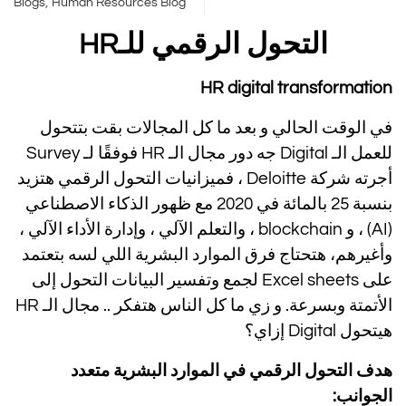
,
Blogs
Human Resources Blog
التحول الرقمي للـ
HR
HR digital transformation
في الوقت الحالي و بعد ما كل المجالات بقت بتتحول
للعمل الـ Digital جه دور مجال الـ
HR
فوفقًا لـ Survey
أجرته شركة Deloitte ، فميزانيات التحول الرقمي هتزيد
بنسبة 25 بالمائة في 2020 مع ظهور الذكاء الاصطناعي
(AI) ، و blockchain ، والتعلم الآلي ، وإدارة الأداء الآلي ،
وأغيرهم، هتحتاج فرق الموارد البشرية اللي لسه بتعتمد
على Excel sheets لجمع وتفسير البيانات التحول إلى
الأتمتة وبسرعة. و زي ما كل الناس هتفكر .. مجال الـ HR
هيتحول Digital إزاي؟
هدف التحول الرقمي في الموارد البشرية متعدد
الجوانب: