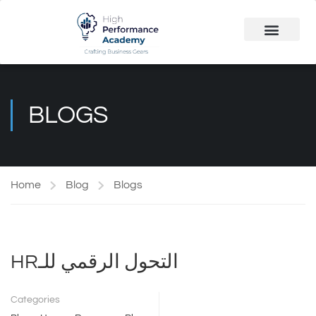
Public Course
Customized Solutions
BLOGS
Home
Blog
Blogs
HRالتحول الرقمي للـ
Categories