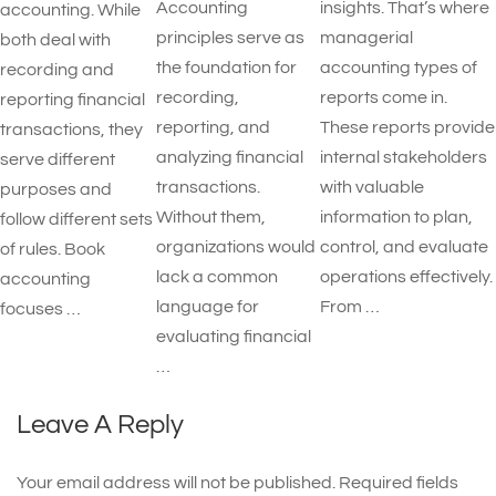
Accounting
insights. That’s where
accounting. While
principles serve as
managerial
both deal with
the foundation for
accounting types of
recording and
recording,
reports​ come in.
reporting financial
reporting, and
These reports provide
transactions, they
analyzing financial
internal stakeholders
serve different
transactions.
with valuable
purposes and
Without them,
information to plan,
follow different sets
organizations would
control, and evaluate
of rules. Book
lack a common
operations effectively.
accounting
language for
From …
focuses …
evaluating financial
…
Leave A Reply
Your email address will not be published.
Required fields