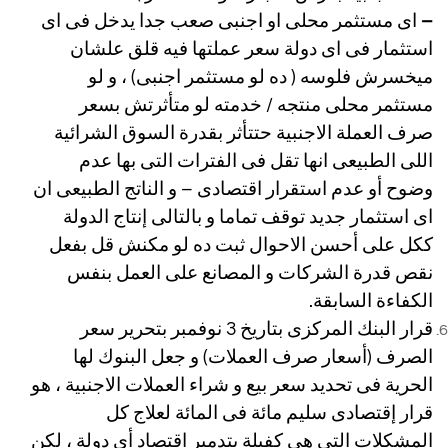
–
اى مستثمر محلى او اجنبى صعب جدا يدخل فى اى
استثمار فى اى دولة سعر عملتها فيه قلق علشان
ميخسرش فلوسه ( ده لو مستثمر اجنبى) ، و لو
مستثمر محلى منتجه / خدمته لو متأثرتش بسعر
صرف العملة الاجنبية حتتأثر بقدرة السوق الشرائية
اللى الطبيعى انها تقل فى الفترات التى بها عدم
وضوح أو عدم استقرار اقتصادى – و الناتج الطبيعى ان
اى استثمار جديد توقف تماما و بالتالى إنتاج الدولة
ككل على أحسن الاحوال ثبت ده لو مكنش قل بفعل
نقص قدرة الشركات و المصانع على العمل بنفس
الكفاءة السابقة.
قرار البنك المركزى بتاريخ 3 نوفمبر بتحرير سعر
الصرف (أسعار صرف العملات) و جعل البنوك لها
الحرية فى تحديد سعر بيع و شراء العملات الاجنبية ، هو
قرار إقتصادى سليم مائة فى المائة لعلاج كل
المشكلات التى هى كفيلة بتدمير اقتصاد أى دولة ، لكن